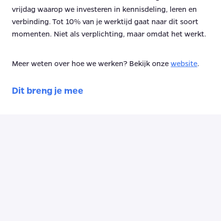
vrijdag waarop we investeren in kennisdeling, leren en
verbinding. Tot 10% van je werktijd gaat naar dit soort
momenten. Niet als verplichting, maar omdat het werkt.
Meer weten over hoe we werken? Bekijk onze
website
.
Dit breng je mee
Minimaal 4 jaar relevante ervaring in content of
marketing, als content marketeer, contentstrateeg,
business consultant met een marketing bijrol, of in
een vergelijkbare rol. Bij voorkeur opgedaan in een
B2B IT-omgeving of bij een bureau.
Je schrijft vlot en foutloos Nederlands én Engels,
van beknopte social copy tot long-form content en
maakt gebruik van de nieuwste AI-technieken.