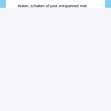
Koken, schaken of juist ontspannen met 
self-care: bij ons draait het om balans. Voor 
ieder wat wils.