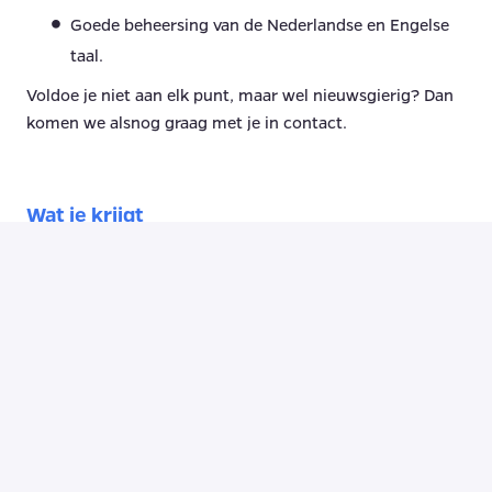
Goede beheersing van de Nederlandse en Engelse
taal.
Voldoe je niet aan elk punt, maar wel nieuwsgierig? Dan
komen we alsnog graag met je in contact.
Wat je krijgt
Salaris tot €6.500 per maand (o.b.v. 40 uur,
afhankelijk van kennis & ervaring) + 8%
vakantiegeld.
Jaarlijkse winstdeling en pensioenregeling (50%
premie door ons betaald of extra salaris).
Hybride werken: op ons hoofdkantoor in De Meern,
bij de klant of vanuit huis.