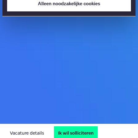
Alleen noodzakelijke cookies
Vacature details
Ik wil solliciteren