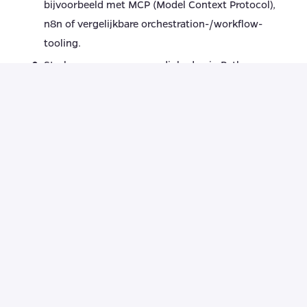
bijvoorbeeld met MCP (Model Context Protocol),
n8n of vergelijkbare orchestration-/workflow-
tooling.
Sterke programmeervaardigheden in Python
(ervaring met FastAPI of vergelijkbare frameworks
is een pluspunt).
Ervaring met minimaal één cloudplatform voor AI-
toepassingen (bijvoorbeeld Azure, AWS, GCP, of
Europese/private cloud-alternatieven).
Affiniteit met data-engineering en MLOps:
datapipelines, model-monitoring, versiebeheer.
Bekend met CI/CD en containerisatie (Docker,
Kubernetes).
Je communiceert goed in het Nederlands en
spreekt vloeiend Engels.