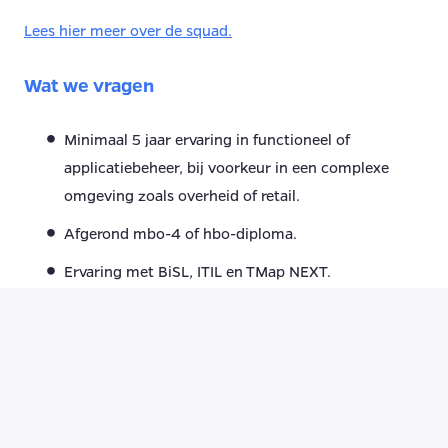
Lees hier meer over de squad.
Wat we vragen
Minimaal 5 jaar ervaring in functioneel of
applicatiebeheer, bij voorkeur in een complexe
omgeving zoals overheid of retail.
Afgerond mbo-4 of hbo-diploma.
Ervaring met BiSL, ITIL en TMap NEXT.
Thuis in diverse bedrijfsapplicaties en IT
infrastructuren, en begrijpt hoe deze samenhangen
in complexe IT landschappen.
Effectief communiceren met zowel technische als
niet-technische stakeholders.