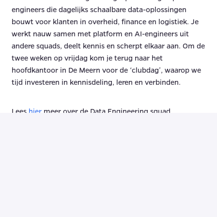
engineers die dagelijks schaalbare data-oplossingen
bouwt voor klanten in overheid, finance en logistiek. Je
werkt nauw samen met platform en AI-engineers uit
andere squads, deelt kennis en scherpt elkaar aan. Om de
twee weken op vrijdag kom je terug naar het
hoofdkantoor in De Meern voor de ‘clubdag’, waarop we
tijd investeren in kennisdeling, leren en verbinden.
Lees
hier
meer over de Data Engineering squad.
Wat we vragen
8+ jaar ervaring in data engineering.
Sterke programmeervaardigheden in talen zoals
Python, Scala en SQL.
Affiniteit met complexe klantomgevingen bij de