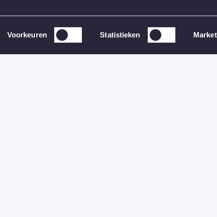
eb ik straks het papiertje om het te bewijzen. Dat gee
ht binnen te slepen.”
Voorkeuren
Statistieken
Market
ng woonbegeleider in de gehandicaptenzorg, en het zo
ikers geeft me vreugde in mijn werk.” En die oplossin
trl+V bestaat?’ Daar kan je echt iemands werkplezier m
ik loop warm voor efficiëntie. Ik vind het echt heerlij
nsenwerk is, zit 
stens zes maanden. 
eren kennen voordat je 
rde leveren.” Toch 
ltancy komt kijken een 
oelt het niet. Als ik 