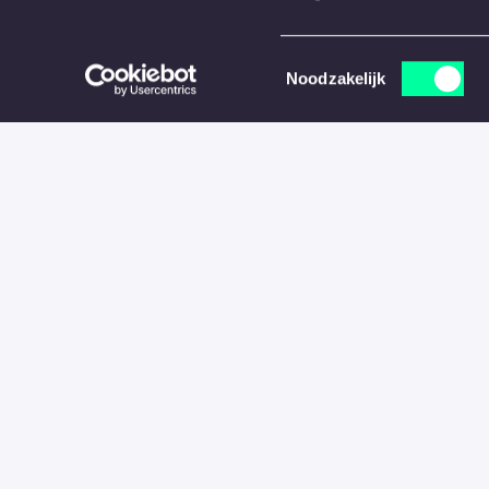
maar nu leer ik hoe het precies moet en h
de toekomst helpen om een nieuwe opdrac
Toestemmingsselectie
Noodzakelijk
Nadine was voor ze de IT in ging jarenla
“Een duurzame oplossing bieden aan gebru
vertelt ze. “Zoals: 'Weet jij dat Ctrl+C C
applicatie in. “Het klinkt nerderig, maar 
Omdat het grootste deel van haar baan me
Nadine langer op een opdracht, vaak min
“Je moet de applicatie en de organisatie l
goed advies kan geven. Zo kan ik meer waa
vindt Nadine de flexibiliteit die bij consu
verrijking. “Ik ben vast in dienst, maar zo v