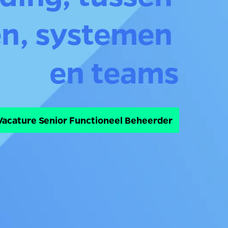
n, systemen 
en teams
Vacature Senior Functioneel Beheerder