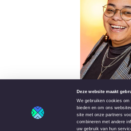
Deze website maakt gebru
We gebruiken cookies om c
bieden en om ons websitev
Bovendien biedt LINKIT de kans en middele
site met onze partners vo
combineren met andere inf
Ze vindt het fijn om dat tijdens werkdagen 
uw gebruik van hun servic