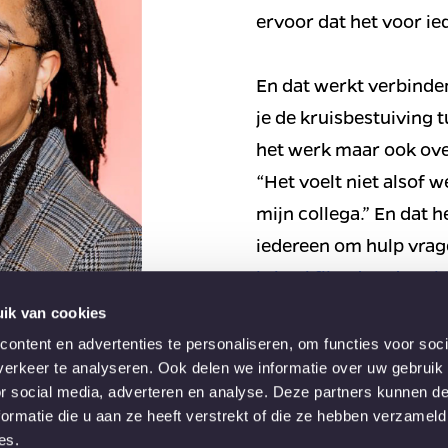
ervoor dat het voor ied
En dat werkt verbindend
je de kruisbestuiving t
het werk maar ook over
“Het voelt niet alsof 
mijn collega.” En dat 
iedereen om hulp vrage
is heel fijn, daardoor 
help graag mensen en 
ik van cookies
ontent en advertenties te personaliseren, om functies voor soci
erkeer te analyseren. Ook delen we informatie over uw gebruik
n om bij te scholen. “Ik ben nu bezig met mijn Lean Gr
or social media, adverteren en analyse. Deze partners kunnen 
ormatie die u aan ze heeft verstrekt of die ze hebben verzameld
te kunnen volgen, zonder dat ze het zelf hoeft te regele
es.