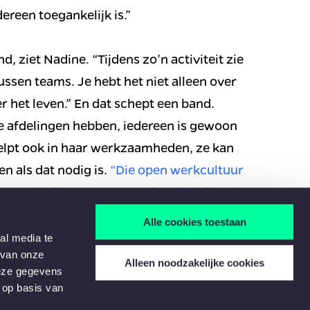
ereen toegankelijk is.”

, ziet Nadine. “Tijdens zo’n activiteit zie 
ussen teams. Je hebt het niet alleen over 
 het leven.” En dat schept een band. 
we afdelingen hebben, iedereen is gewoon 
helpt ook in haar werkzaamheden, ze kan 
n als dat nodig is. 
“Die open werkcultuur 
is er onderling een enorme kennisdeling. Ik 
weet dat ik het kan terugverwachten.”
Alle cookies toestaan
al media te
 van onze
Alleen noodzakelijke cookies
een Belt certificaat,” vertelt Nadine. 
deze gegevens
 op basis van
n. “Ik werk eigenlijk al redelijk ‘lean’, 