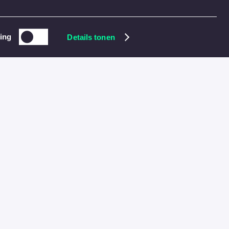
ft me zelfvertrouwen, en het kan me in 
ing
Details tonen
rgzame is er nooit helemaal uitgegaan. 
gen kunnen in hele simpele tips zitten, 
ee vergroten.” Maar ze duikt ook de 
k om onnodige stappen eruit te slopen." 