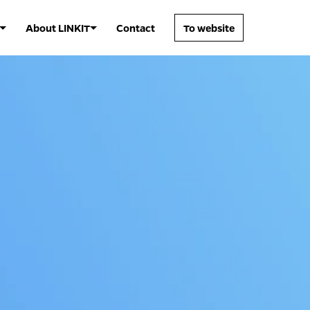
About LINKIT
Contact
To website