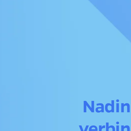
Nadin
verbin