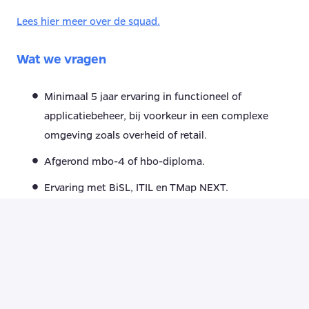
Lees hier meer over de squad.
Wat we vragen
Minimaal 5 jaar ervaring in functioneel of
applicatiebeheer, bij voorkeur in een complexe
omgeving zoals overheid of retail.
Afgerond mbo-4 of hbo-diploma.
Ervaring met BiSL, ITIL en TMap NEXT.
Thuis in diverse bedrijfsapplicaties en IT
infrastructuren, en begrijpt hoe deze samenhangen
in complexe IT landschappen.
Effectief communiceren met zowel technische als
niet-technische stakeholders.